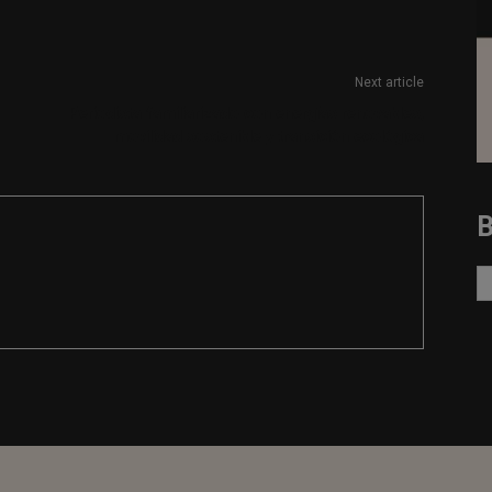
Next article
Periodista familiarizado con energías renovables,
movilidad sostenible y transición ecológica