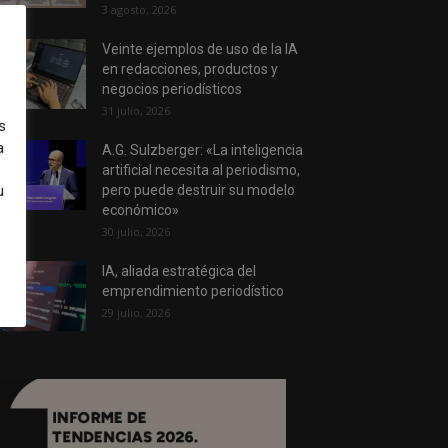
3 agosto, 2026
Veinte ejemplos de uso de la IA
en redacciones, productos y
negocios periodísticos
31 julio, 2026
s
a
A.G. Sulzberger: «La inteligencia
artificial necesita al periodismo,
u
pero puede destruir su modelo
económico»
30 julio, 2026
IA, aliada estratégica del
emprendimiento periodístico
29 julio, 2026