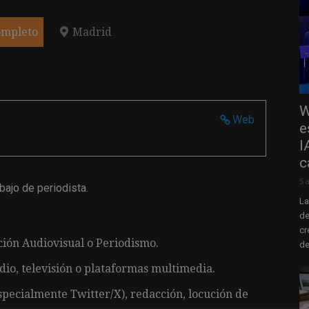
ompleto
Madrid
W
Web
e
I
c
5 
bajo de periodista.
La
de
cr
ión Audiovisual o Periodismo.
de
io, televisión o plataformas multimedia.
specialmente Twitter/X), redacción, locución de