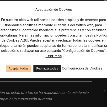
Aceptación de Cookies
io.
En nuestro sitio web utilizamos cookies propias y de terceros para
finalidades analíticas mediante el análisis del tráfico web, para
personalizar el contenido mediante sus preferencias y con finalidade
leta (40 horas).
publicitarias. Para más información puedes consultar nuestra Polític
de Cookies AQUÍ. Puedes aceptar y rechazar todas las cookies en
bloque o también puedes aceptarlas de forma concreta, modificar s
selección o rechazar su uso pulsando “Configuración de Cookies”.
Leer más
Configuración de Cookies
Aceptar todas
Rechazar todas
a
www.infojobs.net
.
ión de estas ofertas se ha realizado con la asistencia
siempre bajo supervisión humana.