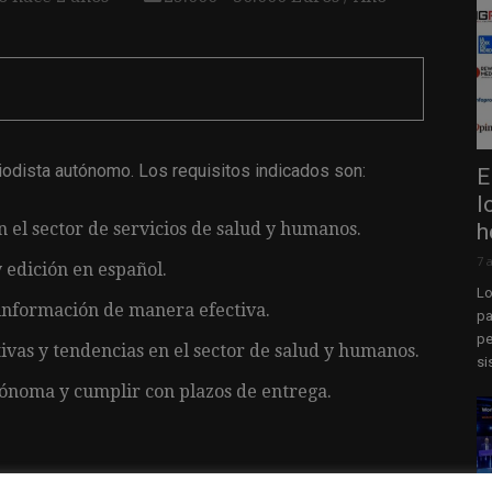
odista autónomo. Los requisitos indicados son:
E
l
h
 el sector de servicios de salud y humanos.
7 
 edición en español.
Lo
 información de manera efectiva.
pa
pe
vas y tendencias en el sector de salud y humanos.
si
ónoma y cumplir con plazos de entrega.