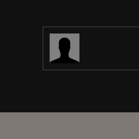
Redactor de contenidos y marketing júnior a
media jornada
REDACCIÓN