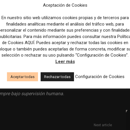
00 € a 30.000 € al año.
Aceptación de Cookies
anzados.
En nuestro sitio web utilizamos cookies propias y de terceros para
finalidades analíticas mediante el análisis del tráfico web, para
el sector de la salud en Portugal.
personalizar el contenido mediante sus preferencias y con finalidade
publicitarias. Para más información puedes consultar nuestra Polític
de Cookies AQUÍ. Puedes aceptar y rechazar todas las cookies en
bloque o también puedes aceptarlas de forma concreta, modificar s
selección o rechazar su uso pulsando “Configuración de Cookies”.
Leer más
a
es.indeed.com
.
Configuración de Cookies
Aceptar todas
Rechazar todas
ión de estas ofertas se ha realizado con la asistencia
siempre bajo supervisión humana.
Next article