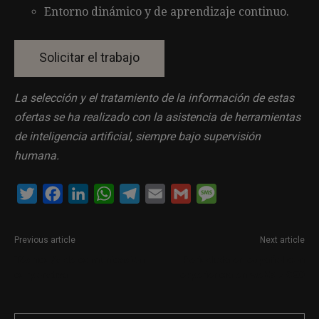
Entorno dinámico y de aprendizaje continuo.
La selección y el tratamiento de la información de estas
ofertas se ha realizado con la asistencia de herramientas
de inteligencia artificial, siempre bajo supervisión
humana.
Twitter
Facebook
LinkedIn
WhatsApp
Telegram
Email
Gmail
Message
Previous article
Next article
Técnico/a de comunicación
Periodista en español con
corporativa
experiencia en web3 y SEO