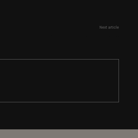
Next article
Corresponsal en La Opinión-El Correo de
Zamora