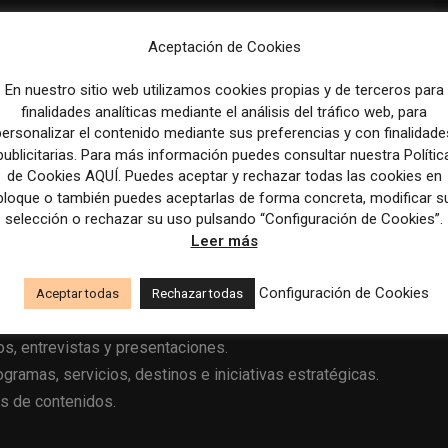
 contenidos, el calendario editorial y la arquitectura de
Aceptación de Cookies
s, web, boletines, CRM, relaciones públicas, campañas
En nuestro sitio web utilizamos cookies propias y de terceros para
finalidades analíticas mediante el análisis del tráfico web, para
arca.
personalizar el contenido mediante sus preferencias y con finalidade
publicitarias. Para más información puedes consultar nuestra Polític
creadores de contenido, redactores y editores.
de Cookies AQUÍ. Puedes aceptar y rechazar todas las cookies en
édicos, producto y relaciones públicas.
bloque o también puedes aceptarlas de forma concreta, modificar s
ñol para redes sociales, páginas web, boletines,
selección o rechazar su uso pulsando “Configuración de Cookies”.
corporativas.
Leer más
complejos a contenidos accesibles.
ensamiento para expertos, fundadores y asesores
Configuración de Cookies
Aceptar todas
Rechazar todas
eos, entrevistas y presentaciones.
gramas, servicios, destinos e iniciativas estratégicas.
es de contenidos.