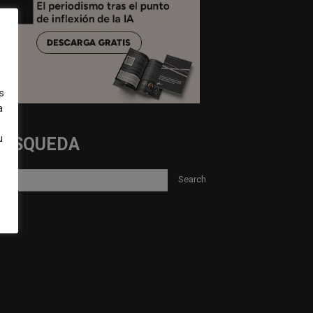
s
a
u
BUSQUEDA