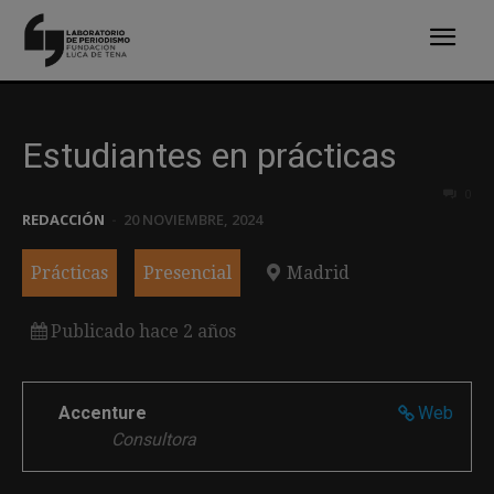
Estudiantes en prácticas
0
REDACCIÓN
-
20 NOVIEMBRE, 2024
Prácticas
Presencial
Madrid
Publicado hace 2 años
Accenture
Web
Consultora