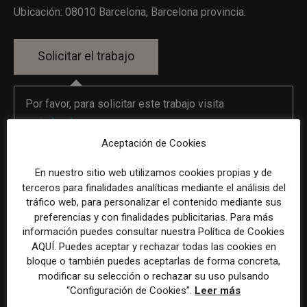
Ubicación: 08010 Barcelona, Barcelona provincia.
Por favor, para solicitar este trabajo visita
es.indeed.com
.
Aceptación de Cookies
La selección y el tratamiento de la información de estas
En nuestro sitio web utilizamos cookies propias y de
terceros para finalidades analíticas mediante el análisis del
ofertas se ha realizado con la asistencia de herramientas
tráfico web, para personalizar el contenido mediante sus
de inteligencia artificial, siempre bajo supervisión
preferencias y con finalidades publicitarias. Para más
humana.
información puedes consultar nuestra Política de Cookies
AQUÍ. Puedes aceptar y rechazar todas las cookies en
bloque o también puedes aceptarlas de forma concreta,
modificar su selección o rechazar su uso pulsando
“Configuración de Cookies”.
Leer más
Previous article
Next article