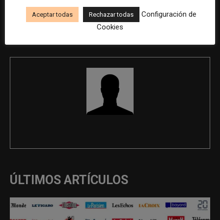
Técnico/a de redes sociales
Responsable de publicaciones
Configuración de
Aceptar todas
Rechazar todas
corporativas en Louis Dreyfus
Cookies
Company
REDACCIÓN
ÚLTIMOS ARTÍCULOS