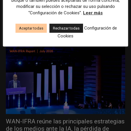
bloque o también puedes aceptarlas de forma concreta,
modificar su selección o rechazar su uso pulsando
“Configuración de Cookies”.
Leer más
ÚLTIMOS ARTÍCULOS
Configuración de
Aceptar todas
Rechazar todas
Cookies
WAN-IFRA reúne las principales estrategias
de los medios ante la IA, la pérdida de