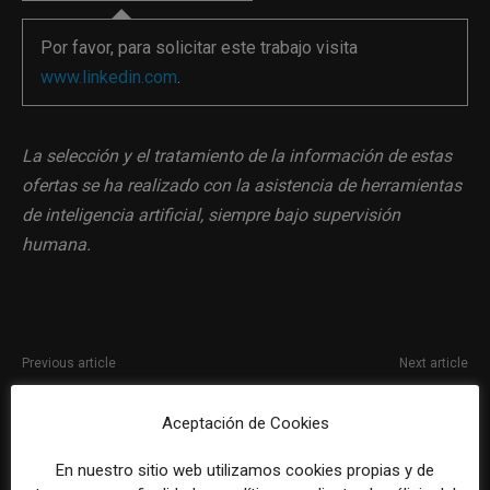
Por favor, para solicitar este trabajo visita
www.linkedin.com
.
La selección y el tratamiento de la información de estas
ofertas se ha realizado con la asistencia de herramientas
de inteligencia artificial, siempre bajo supervisión
humana.
Previous article
Next article
Práctica de Asuntos Públicos
Responsable de contenido en
en Second Life para
Madrid para Red Bull
Aceptación de Cookies
licenciados en Comunicación y
carreras afines
En nuestro sitio web utilizamos cookies propias y de