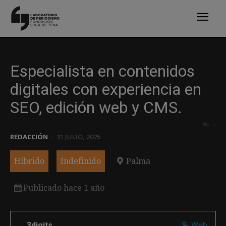
Especialista en contenidos
digitales con experiencia en
SEO, edición web y CMS.
0
REDACCIÓN
-
31 JULIO, 2025
Híbrido
Indefinido
Palma
Publicado hace 1 año
3digits
Web