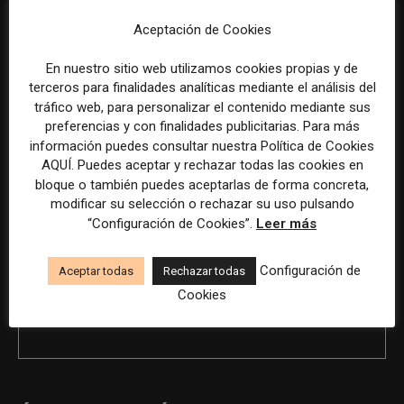
Aceptación de Cookies
En nuestro sitio web utilizamos cookies propias y de
Previous article
Next article
terceros para finalidades analíticas mediante el análisis del
Edición Web y Maquetación
Director/a de comunicación
tráfico web, para personalizar el contenido mediante sus
para proyecto docente en
para grupo de empresas del
preferencias y con finalidades publicitarias. Para más
Barcelona
sector servicios
información puedes consultar nuestra Política de Cookies
AQUÍ. Puedes aceptar y rechazar todas las cookies en
bloque o también puedes aceptarlas de forma concreta,
modificar su selección o rechazar su uso pulsando
“Configuración de Cookies”.
Leer más
Configuración de
Aceptar todas
Rechazar todas
Cookies
REDACCIÓN