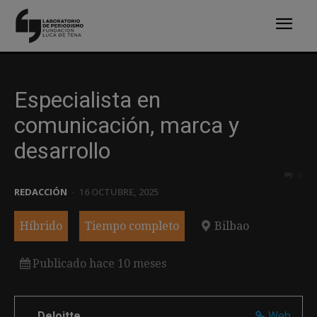
Especialista en
comunicación, marca y
desarrollo
0
REDACCIÓN
-
16 OCTUBRE, 2025
Híbrido
Tiempo completo
Bilbao
Publicado hace 10 meses
Deloitte
Web