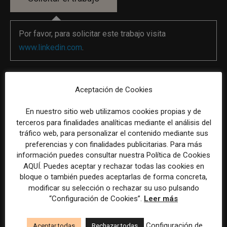
Por favor, para solicitar este trabajo visita
www.linkedin.com
.
La selección y el tratamiento de la información de estas
Aceptación de Cookies
ofertas se ha realizado con la asistencia de herramientas
de inteligencia artificial, siempre bajo supervisión
En nuestro sitio web utilizamos cookies propias y de
terceros para finalidades analíticas mediante el análisis del
humana.
tráfico web, para personalizar el contenido mediante sus
preferencias y con finalidades publicitarias. Para más
información puedes consultar nuestra Política de Cookies
AQUÍ. Puedes aceptar y rechazar todas las cookies en
bloque o también puedes aceptarlas de forma concreta,
Previous article
Next article
modificar su selección o rechazar su uso pulsando
Técnico de comunicación y
Director/a de comunicación en
“Configuración de Cookies”.
Leer más
marketing juvenil (temporal) en
la Asociación Española Contra
Penguin Random House Grupo
el Cáncer
Configuración de
Editorial
Aceptar todas
Rechazar todas