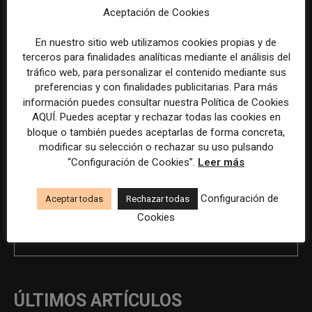
Aceptación de Cookies
Previous article
Next article
En nuestro sitio web utilizamos cookies propias y de
Responsable de comunicación
Responsable de comunicación
terceros para finalidades analíticas mediante el análisis del
corporativa, relaciones
externa en Barcelona
tráfico web, para personalizar el contenido mediante sus
públicas y redes sociales en
preferencias y con finalidades publicitarias. Para más
Pozuelo
información puedes consultar nuestra Política de Cookies
AQUÍ. Puedes aceptar y rechazar todas las cookies en
bloque o también puedes aceptarlas de forma concreta,
modificar su selección o rechazar su uso pulsando
“Configuración de Cookies”.
Leer más
Configuración de
Aceptar todas
Rechazar todas
Cookies
REDACCIÓN
ÚLTIMOS ARTÍCULOS