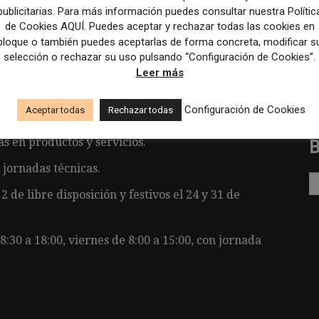
publicitarias. Para más información puedes consultar nuestra Polític
de Cookies AQUÍ. Puedes aceptar y rechazar todas las cookies en
bloque o también puedes aceptarlas de forma concreta, modificar s
selección o rechazar su uso pulsando “Configuración de Cookies”.
Leer más
caciones y calendarios de formación.
Configuración de Cookies
Aceptar todas
Rechazar todas
ransporte, tickets restaurante y guardería.
as en productos y servicios.
 jornadas técnicas.
 2 de libre disposición y festivos el 24 y 31 de
 8:30 a 18:00, viernes de 8:00 a 15:00, con jornada