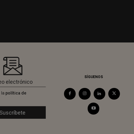
SÍGUENOS
 la
política de
d