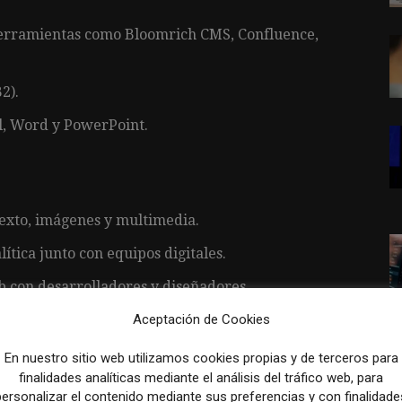
herramientas como Bloomrich CMS, Confluence,
2).
l, Word y PowerPoint.
texto, imágenes y multimedia.
ítica junto con equipos digitales.
 con desarrolladores y diseñadores.
Aceptación de Cookies
ares de identidad de marca y accesibilidad.
tareas ágiles y optimización del contenido.
En nuestro sitio web utilizamos cookies propias y de terceros para
finalidades analíticas mediante el análisis del tráfico web, para
tificar problemas y proponer mejoras.
personalizar el contenido mediante sus preferencias y con finalidade