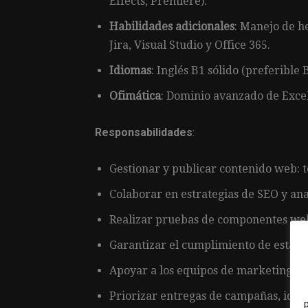
Effects, Premiere).
Habilidades adicionales
: Manejo de 
Jira, Visual Studio y Office 365.
Idiomas
: Inglés B1 sólido (preferible B
Ofimática
: Dominio avanzado de Exce
Responsabilidades
:
Gestionar y publicar contenido web: 
Colaborar en estrategias de SEO y anal
Realizar pruebas de componentes web
Garantizar el cumplimiento de estánd
Apoyar a los equipos de marketing en 
Priorizar entregas de campañas, iden