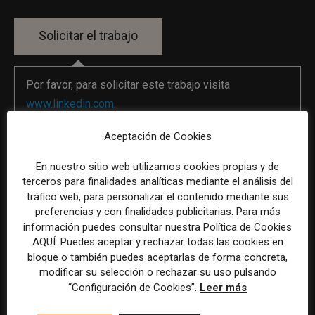
Por favor, para solicitar este trabajo visita
www.linkedin.com
.
Aceptación de Cookies
La selección y el tratamiento de la información de estas
En nuestro sitio web utilizamos cookies propias y de
ofertas se ha realizado con la asistencia de herramientas
terceros para finalidades analíticas mediante el análisis del
de inteligencia artificial, siempre bajo supervisión
tráfico web, para personalizar el contenido mediante sus
humana.
preferencias y con finalidades publicitarias. Para más
información puedes consultar nuestra Política de Cookies
AQUÍ. Puedes aceptar y rechazar todas las cookies en
bloque o también puedes aceptarlas de forma concreta,
modificar su selección o rechazar su uso pulsando
“Configuración de Cookies”.
Leer más
Previous article
Next article
Especialista en Social Media
Licenciado/a en Comunicación