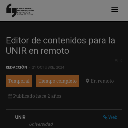
Editor de contenidos para la
UNIR en remoto
0
REDACCIÓN
-
21 OCTUBRE, 2024
Temporal
Tiempo completo
En remoto
Publicado hace 2 años
UNIR
Web
Universidad