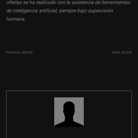
ofertas se ha realizado con la asistencia de herramientas
de inteligencia artificial, siempre bajo supervisión
humana.
Previous article
Next article
Creador de contenidos para
Especialista en
redes sociales (en prácticas)
Comunicaciones Internas y
Externas en AstraZeneca
REDACCIÓN