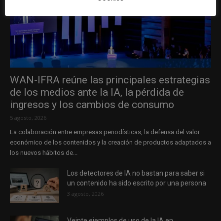
WAN-IFRA reúne las principales estrategias
de los medios ante la IA, la pérdida de
ingresos y los cambios de consumo
5 agosto, 2026
La colaboración entre empresas periodísticas, la defensa del valor
económico de los contenidos y la creación de productos adaptados a
los nuevos hábitos de...
Los detectores de IA no bastan para saber si
un contenido ha sido escrito por una persona
3 agosto, 2026
Veinte ejemplos de uso de la IA en