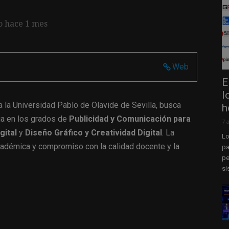
o hace 1 mes
Web
E
l
 a la Universidad Pablo de Olavide de Sevilla, busca
h
ia en los grados de
Publicidad y Comunicación para
7 
gital
y
Diseño Gráfico y Creatividad Digital
. La
Lo
académica y compromiso con la calidad docente y la
pa
pe
si