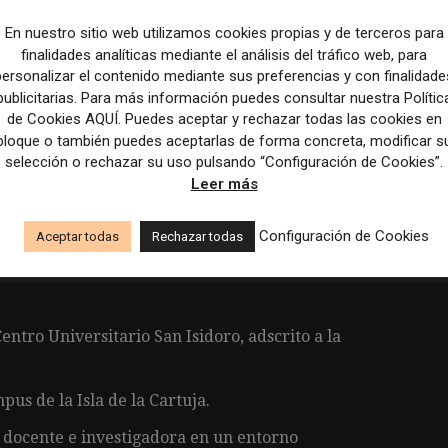
ublicidad y Comunicación para los Medios,
En nuestro sitio web utilizamos cookies propias y de terceros para
seño Gráfico y Creatividad Digital.
finalidades analíticas mediante el análisis del tráfico web, para
rollo de las asignaturas correspondientes.
personalizar el contenido mediante sus preferencias y con finalidade
publicitarias. Para más información puedes consultar nuestra Polític
doras y herramientas tecnológicas en el proceso
de Cookies AQUÍ. Puedes aceptar y rechazar todas las cookies en
bloque o también puedes aceptarlas de forma concreta, modificar s
selección o rechazar su uso pulsando “Configuración de Cookies”.
 académica cuando corresponda.
Leer más
a y a la mejora continua de la calidad educativa
Configuración de Cookies
Aceptar todas
Rechazar todas
ntro Universitario San Isidoro, adscrito a la
pus de la Isla de la Cartuja.
 docente e investigadora en un entorno