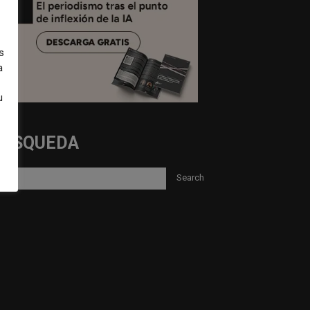
s
a
u
BUSQUEDA