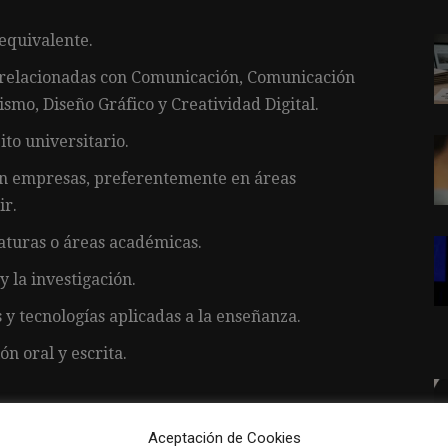
equivalente.
 relacionadas con Comunicación, Comunicación
ismo, Diseño Gráfico y Creatividad Digital.
to universitario.
en empresas, preferentemente en áreas
ir.
aturas o áreas académicas.
 la investigación.
y tecnologías aplicadas a la enseñanza.
n oral y escrita.
Aceptación de Cookies