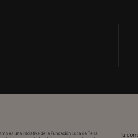
Social Media Manager – Time Out Barcelona
(RBA Grupo)
smo es una iniciativa de la Fundación Luca de Tena