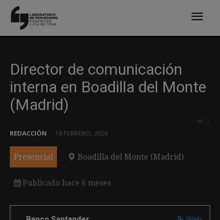
Director de comunicación
interna en Boadilla del Monte
(Madrid)
0
REDACCIÓN
-
18 FEBRERO, 2026
Presencial
Boadilla del Monte (Madrid)
Publicado hace 6 meses
Banco Santander
Web