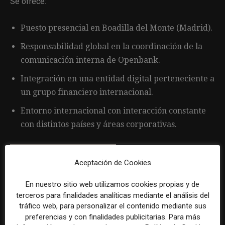
Se ofrece:
Puesto presencial en Boadilla del Monte (Madrid).
Responsabilidad global en la coordinación de la
comunicación interna de Openbank.
Integración en una entidad digital perteneciente a
un grupo financiero internacional.
Entorno internacional con interacción constante
con distintos países y áreas corporativas.
Aceptación de Cookies
En nuestro sitio web utilizamos cookies propias y de
Por favor, para solicitar este trabajo visita
terceros para finalidades analíticas mediante el análisis del
www.linkedin.com
.
tráfico web, para personalizar el contenido mediante sus
preferencias y con finalidades publicitarias. Para más