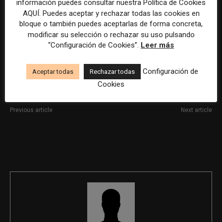
información puedes consultar nuestra Política de Cookies
AQUÍ. Puedes aceptar y rechazar todas las cookies en
La selección y el tratamiento de la información de estas
bloque o también puedes aceptarlas de forma concreta,
ofertas se ha realizado con la asistencia de herramientas
modificar su selección o rechazar su uso pulsando
de inteligencia artificial, siempre bajo supervisión
“Configuración de Cookies”.
Leer más
humana.
Configuración de
Aceptar todas
Rechazar todas
Cookies
Previous article
Next article
Responsable de comunicación
Responsable de comunicación
en Barcelona
y marketing en Madrid o
Andalucía