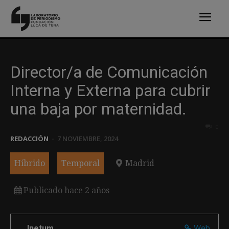
Director/a de Comunicación
Interna y Externa para cubrir
una baja por maternidad.
0
REDACCIÓN
-
7 NOVIEMBRE, 2024
Híbrido
Temporal
Madrid
Publicado hace 2 años
Inetum
Web