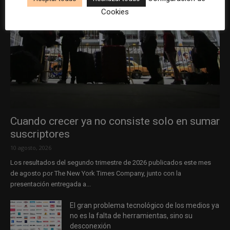
Cookies
Cuando crecer ya no consiste solo en sumar
suscriptores
10 agosto, 2026
Los resultados del segundo trimestre de 2026 publicados este mes
de agosto por The New York Times Company, junto con la
presentación entregada a...
El gran problema tecnológico de los medios ya
no es la falta de herramientas, sino su
desconexión