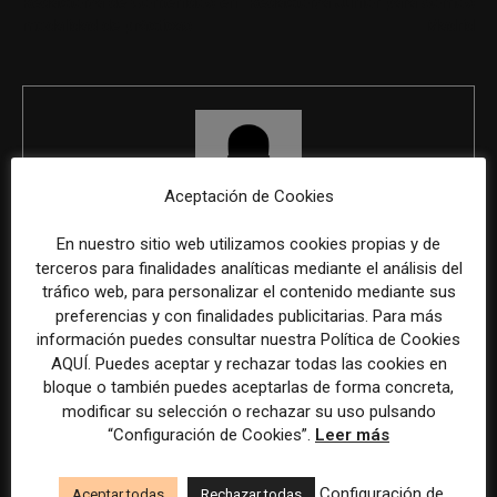
Redactor/a de Contenidos en
Redactor/a Junior para Somos
modalidad de prácticas
Madrid
Aceptación de Cookies
En nuestro sitio web utilizamos cookies propias y de
REDACCIÓN
terceros para finalidades analíticas mediante el análisis del
tráfico web, para personalizar el contenido mediante sus
preferencias y con finalidades publicitarias. Para más
información puedes consultar nuestra Política de Cookies
ÚLTIMOS ARTÍCULOS
AQUÍ. Puedes aceptar y rechazar todas las cookies en
bloque o también puedes aceptarlas de forma concreta,
modificar su selección o rechazar su uso pulsando
“Configuración de Cookies”.
Leer más
Configuración de
Aceptar todas
Rechazar todas