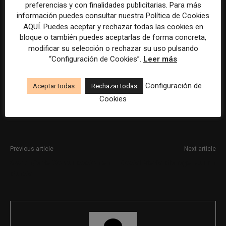
Por favor, para solicitar este trabajo visita
preferencias y con finalidades publicitarias. Para más
información puedes consultar nuestra Política de Cookies
www.linkedin.com
.
AQUÍ. Puedes aceptar y rechazar todas las cookies en
bloque o también puedes aceptarlas de forma concreta,
modificar su selección o rechazar su uso pulsando
La selección y el tratamiento de la información de estas
“Configuración de Cookies”.
Leer más
ofertas se ha realizado con la asistencia de herramientas
de inteligencia artificial, siempre bajo supervisión
Configuración de
Aceptar todas
Rechazar todas
humana.
Cookies
Previous article
Next article
Gestor/a de Comunicación en
Social Media Manager Junior
Murcia