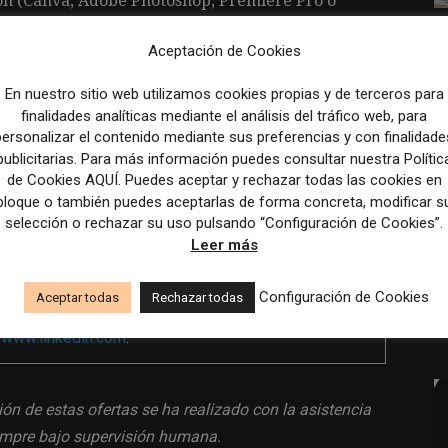
ción (Canva, Adobe Photoshop, Premiere Pro o
Aceptación de Cookies
fé de especialidad.
En nuestro sitio web utilizamos cookies propias y de terceros para
finalidades analíticas mediante el análisis del tráfico web, para
personalizar el contenido mediante sus preferencias y con finalidade
publicitarias. Para más información puedes consultar nuestra Polític
ria.
de Cookies AQUÍ. Puedes aceptar y rechazar todas las cookies en
bloque o también puedes aceptarlas de forma concreta, modificar s
os y oportunidades de colaboración.
selección o rechazar su uso pulsando “Configuración de Cookies”.
Leer más
Configuración de Cookies
Aceptar todas
Rechazar todas
a
www.linkedin.com
.
ión de estas ofertas se ha realizado con la asistencia
siempre bajo supervisión humana.