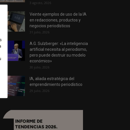
3 agosto, 2026
Veinte ejemplos de uso de la IA
en redacciones, productos y
negocios periodísticos
31 julio, 2026
s
A.G. Sulzberger: «La inteligencia
a
artificial necesita al periodismo,
pero puede destruir su modelo
u
económico»
30 julio, 2026
IA, aliada estratégica del
emprendimiento periodístico
29 julio, 2026