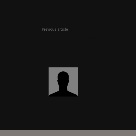
Previous article
Autor/a de contenidos eLearning
REDACCIÓN