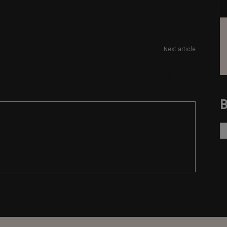
Next article
Editor para Gartner en Barcelona, con excelente
dominio del inglés