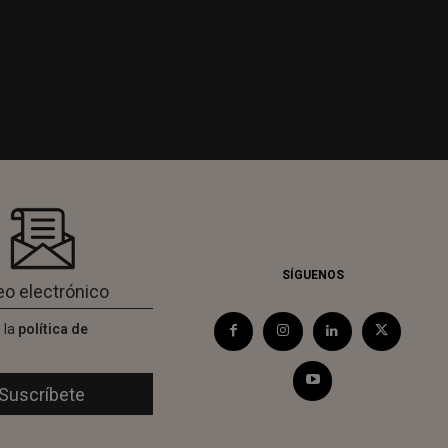
SÍGUENOS
 la
política de
d