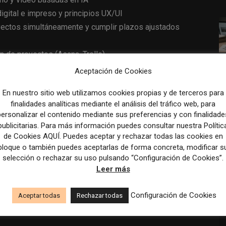
gital e impreso y principios UX/UI
oyectos simultáneamente y cumplir plazos ajustados
n de proyectos (Asana, Trello)
dicionales)
Aceptación de Cookies
iculturales
En nuestro sitio web utilizamos cookies propias y de terceros para
finalidades analíticas mediante el análisis del tráfico web, para
personalizar el contenido mediante sus preferencias y con finalidade
rio base fijo más bonus
publicitarias. Para más información puedes consultar nuestra Polític
de Cookies AQUÍ. Puedes aceptar y rechazar todas las cookies en
bloque o también puedes aceptarlas de forma concreta, modificar s
selección o rechazar su uso pulsando “Configuración de Cookies”.
ida
Leer más
eléfono móvil
Configuración de Cookies
Aceptar todas
Rechazar todas
 en aproximadamente un día