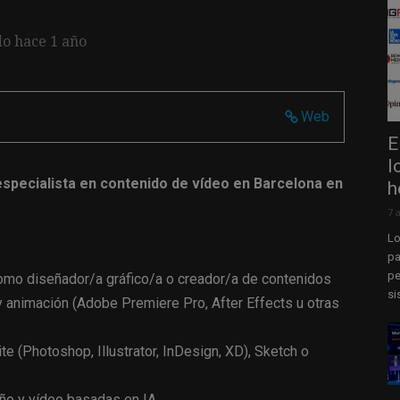
do hace 1 año
Web
E
l
especialista en contenido de vídeo en Barcelona en
h
7 
Lo
pa
pe
como diseñador/a gráfico/a o creador/a de contenidos
si
 animación (Adobe Premiere Pro, After Effects u otras
e (Photoshop, Illustrator, InDesign, XD), Sketch o
ño y vídeo basadas en IA