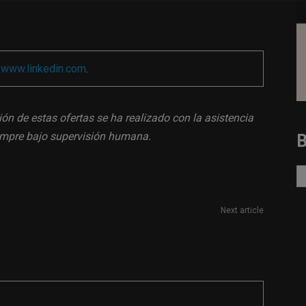
a
www.linkedin.com
.
ión de estas ofertas se ha realizado con la asistencia
siempre bajo supervisión humana.
Next article
Periodista especializado en el ámbito judicial
para Confilegal en Madrid