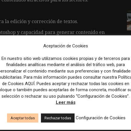
 la edición y corrección de textos.
toshop y capacidad para generar contenido en
Aceptación de Cookies
oogle Analytics y Chartbeat.
En nuestro sitio web utilizamos cookies propias y de terceros para
 Comunicación Audiovisual o Marketing Digital.
finalidades analíticas mediante el análisis del tráfico web, para
personalizar el contenido mediante sus preferencias y con finalidade
publicitarias. Para más información puedes consultar nuestra Polític
de Cookies AQUÍ. Puedes aceptar y rechazar todas las cookies en
bloque o también puedes aceptarlas de forma concreta, modificar s
s y viernes de 12:00 a 20:00, y sábados, domingos
selección o rechazar su uso pulsando “Configuración de Cookies”.
Leer más
Configuración de Cookies
Aceptar todas
Rechazar todas
ación.