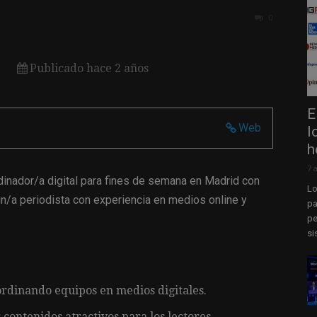
0
Publicado hace 2 años
E
Web
l
h
7 
nador/a digital para fines de semana en Madrid con
Lo
un/a periodista con experiencia en medios online y
pa
pe
si
rdinando equipos en medios digitales.
contenidos atractivos para los lectores.