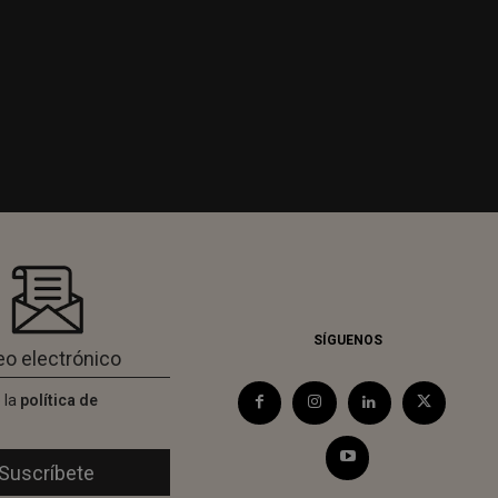
SÍGUENOS
 la
política de
d