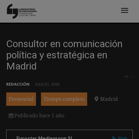
Consultor en comunicación
política y estratégica en
Madrid
0
REDACCIÓN
-
4 JULIO, 2025
Presencial
Tiempo completo
Madrid
Publicado hace 1 año
Eurostar Mediagroup SL
Web