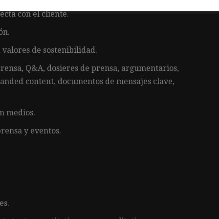
ecta con el cliente.
ón.
 valores de sostenibilidad.
prensa, Q&A, dosieres de prensa, argumentarios,
branded content, documentos de mensajes clave,
on medios.
prensa y eventos.
es.