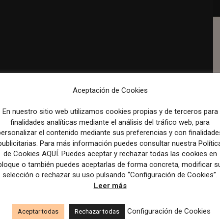
Aceptación de Cookies
rario flexible y teletrabajo).
y papás.
En nuestro sitio web utilizamos cookies propias y de terceros para
finalidades analíticas mediante el análisis del tráfico web, para
personalizar el contenido mediante sus preferencias y con finalidade
publicitarias. Para más información puedes consultar nuestra Polític
e salud, transporte, guardería).
de Cookies AQUÍ. Puedes aceptar y rechazar todas las cookies en
s libres al año para asuntos propios.
bloque o también puedes aceptarlas de forma concreta, modificar s
selección o rechazar su uso pulsando “Configuración de Cookies”.
ollo en la empresa.
Leer más
Configuración de Cookies
Aceptar todas
Rechazar todas