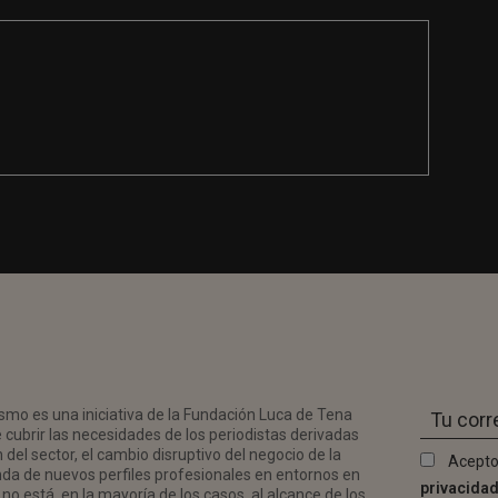
smo es una iniciativa de la Fundación Luca de Tena
 cubrir las necesidades de los periodistas derivadas
del sector, el cambio disruptivo del negocio de la
Acepto
da de nuevos perfiles profesionales en entornos en
privacida
no está, en la mayoría de los casos, al alcance de los