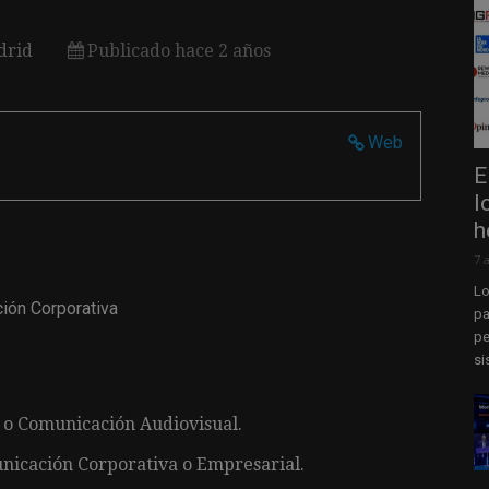
drid
Publicado hace 2 años
Web
E
l
h
7 
Lo
ión Corporativa
pa
pe
si
 o Comunicación Audiovisual.
nicación Corporativa o Empresarial.