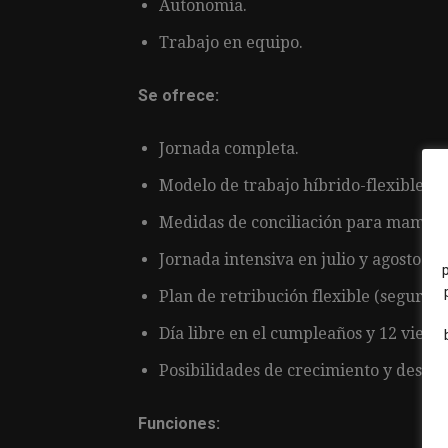
Autonomía.
Trabajo en equipo.
Se ofrece:
Jornada completa.
Modelo de trabajo híbrido-flexible (ho
Medidas de conciliación para mamás 
Jornada intensiva en julio y agosto.
Plan de retribución flexible (seguro d
Día libre en el cumpleaños y 12 vierne
Posibilidades de crecimiento y desarr
Funciones: