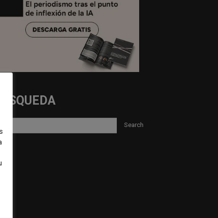
BUSQUEDA
s
a
u