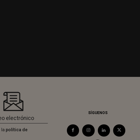
SÍGUENOS
 la
política de
d