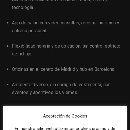
tecnología.
App de salud con videoconsultas, recetas, nutrición y
entreno personal.
Flexibilidad horaria y de ubicación, sin control estricto
de fichaje.
Oficinas en el centro de Madrid y hub en Barcelona.
Ambiente diverso, sin código de vestimenta, con
eventos y aperitivos los viernes.
Cultura organizativa basada en honestidad, creatividad,
responsabilidad y pasión.
Aceptación de Cookies
En nuestro sitio web utilizamos cookies propias y de