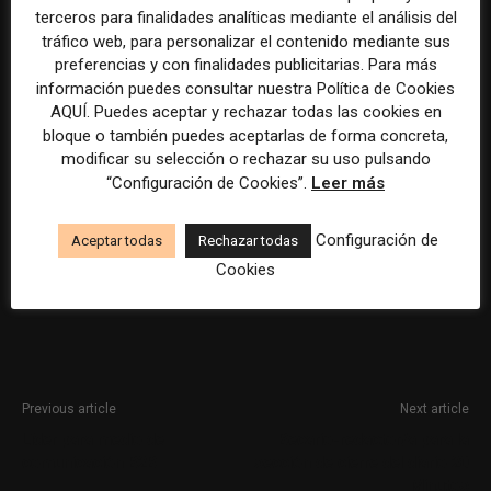
terceros para finalidades analíticas mediante el análisis del
tráfico web, para personalizar el contenido mediante sus
preferencias y con finalidades publicitarias. Para más
información puedes consultar nuestra Política de Cookies
Por favor, para solicitar este trabajo visita
AQUÍ. Puedes aceptar y rechazar todas las cookies en
www.linkedin.com
.
bloque o también puedes aceptarlas de forma concreta,
modificar su selección o rechazar su uso pulsando
“Configuración de Cookies”.
Leer más
La selección y el tratamiento de la información de estas
ofertas se ha realizado con la asistencia de herramientas
Configuración de
Aceptar todas
Rechazar todas
de inteligencia artificial, siempre bajo supervisión
Cookies
humana.
Previous article
Next article
Líder para medio de
Becario-redactor/a para la
comunicación B2B
sección de cierre del diario 20
Minutos