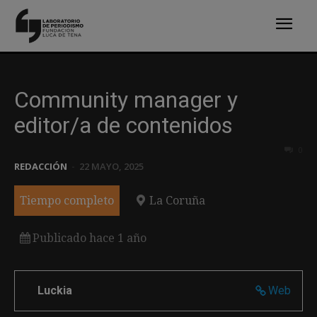
Community manager y
editor/a de contenidos
0
REDACCIÓN
-
22 MAYO, 2025
Tiempo completo
La Coruña
Publicado hace 1 año
Luckia
Web