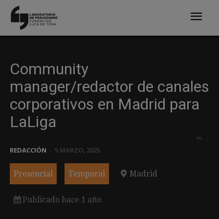
Community
manager/redactor de canales
corporativos en Madrid para
LaLiga
0
REDACCIÓN
-
5 MARZO, 2025
Presencial
Temporal
Madrid
Publicado hace 1 año