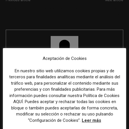
Técnico/a de comunicación en
Redactor web para La Gaceta
las Islas Baleares
de Salamanca
Aceptación de Cookies
En nuestro sitio web utilizamos cookies propias y de
REDACCIÓN
terceros para finalidades analíticas mediante el análisis del
tráfico web, para personalizar el contenido mediante sus
preferencias y con finalidades publicitarias. Para más
información puedes consultar nuestra Política de Cookies
ÚLTIMOS ARTÍCULOS
AQUÍ. Puedes aceptar y rechazar todas las cookies en
bloque o también puedes aceptarlas de forma concreta,
modificar su selección o rechazar su uso pulsando
“Configuración de Cookies”.
Leer más