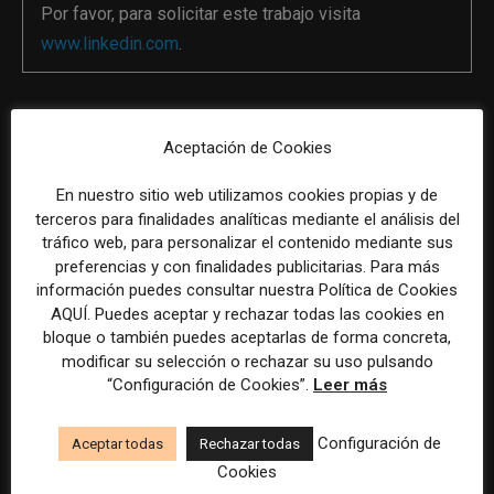
Por favor, para solicitar este trabajo visita
www.linkedin.com
.
La selección y el tratamiento de la información de estas
Aceptación de Cookies
ofertas se ha realizado con la asistencia de herramientas
de inteligencia artificial, siempre bajo supervisión
En nuestro sitio web utilizamos cookies propias y de
humana.
terceros para finalidades analíticas mediante el análisis del
tráfico web, para personalizar el contenido mediante sus
preferencias y con finalidades publicitarias. Para más
Twitter
Facebook
LinkedIn
WhatsApp
Telegram
Email
Gmail
Message
información puedes consultar nuestra Política de Cookies
AQUÍ. Puedes aceptar y rechazar todas las cookies en
bloque o también puedes aceptarlas de forma concreta,
Previous article
Next article
modificar su selección o rechazar su uso pulsando
Responsable de Comunicación
Responsable de Contenidos y
“Configuración de Cookies”.
Leer más
y Marca
Narrativa de Marca
Configuración de
Aceptar todas
Rechazar todas
Cookies