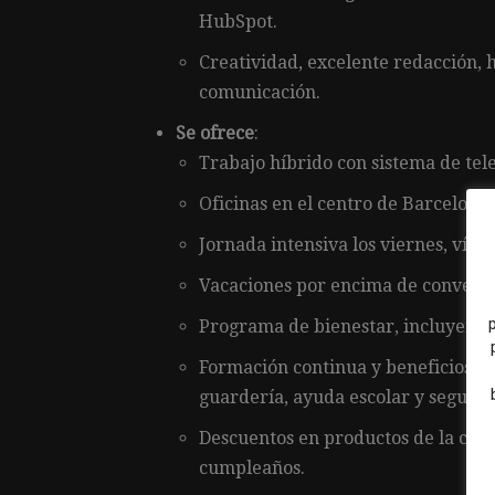
HubSpot.
Creatividad, excelente redacción, 
comunicación.
Se ofrece
:
Trabajo híbrido con sistema de tel
Oficinas en el centro de Barcelona.
Jornada intensiva los viernes, vísp
Vacaciones por encima de convenio 
Programa de bienestar, incluyendo 
Formación continua y beneficios ad
guardería, ayuda escolar y seguro
Descuentos en productos de la comp
cumpleaños.