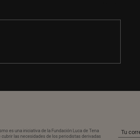
Institucionales
smo es una iniciativa de la Fundación Luca de Tena
 cubrir las necesidades de los periodistas derivadas