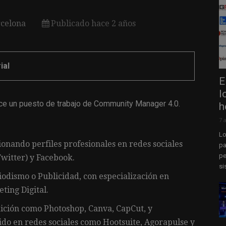
celona
Publicado hace 2 años
ial
E
l
ce un puesto de trabajo de Community Manager 4.0.
h
7 
Lo
onando perfiles profesionales en redes sociales
pa
pe
witter) y Facebook.
si
iodismo o Publicidad, con especialización en
ing Digital.
ición como Photoshop, Canva, CapCut, y
do en redes sociales como Hootsuite, Agorapulse y