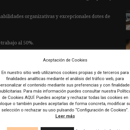
habilidades organizativas y excepcionales dotes de
etrabajo al 50%.
Aceptación de Cookies
eras de festivo y durante los meses de verano.
En nuestro sitio web utilizamos cookies propias y de terceros para
y periodos sabáticos.
finalidades analíticas mediante el análisis del tráfico web, para
personalizar el contenido mediante sus preferencias y con finalidade
atención psicológica y coaching.
publicitarias. Para más información puedes consultar nuestra Polític
icionales como ticket restaurant, ayuda
de Cookies AQUÍ. Puedes aceptar y rechazar todas las cookies en
bloque o también puedes aceptarlas de forma concreta, modificar s
 médico.
selección o rechazar su uso pulsando “Configuración de Cookies”.
añía y cheque regalo de 100 € el día del
Leer más