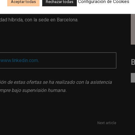
Configuración de Cookies
Aceptar todas
Rechazar todas
ad híbrida, con la sede en Barcelona.
a
www.linkedin.com
.
ión de estas ofertas se ha realizado con la asistencia
siempre bajo supervisión humana.
Next article
Coordinador/a de Comunicación y Relaciones