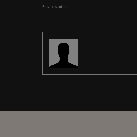
Previous article
Coordinador/a web en Saber Vivir (RBA Grupo)
REDACCIÓN