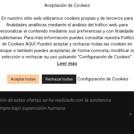
ercado, organización de eventos y seguimiento de
Aceptación de Cookies
igitales.
En nuestro sitio web utilizamos cookies propias y de terceros para
 un entorno colaborativo con horarios flexibles.
finalidades analíticas mediante el análisis del tráfico web, para
n función del desempeño y necesidades de la
personalizar el contenido mediante sus preferencias y con finalidade
publicitarias. Para más información puedes consultar nuestra Polític
de Cookies AQUÍ. Puedes aceptar y rechazar todas las cookies en
bloque o también puedes aceptarlas de forma concreta, modificar s
selección o rechazar su uso pulsando “Configuración de Cookies”.
Leer más
a
www.linkedin.com
.
Configuración de Cookies
Aceptar todas
Rechazar todas
ión de estas ofertas se ha realizado con la asistencia
siempre bajo supervisión humana.