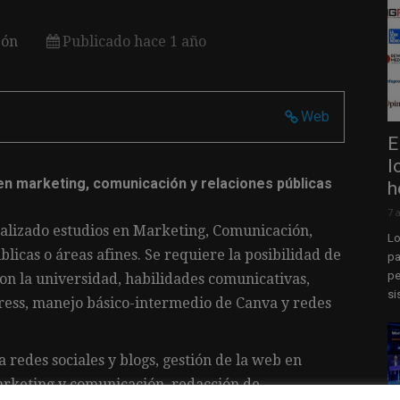
eón
Publicado hace 1 año
Web
E
l
en marketing, comunicación y relaciones públicas
h
7 
alizado estudios en Marketing, Comunicación,
Lo
licas o áreas afines. Se requiere la posibilidad de
pa
pe
on la universidad, habilidades comunicativas,
si
ress, manejo básico-intermedio de Canva y redes
redes sociales y blogs, gestión de la web en
rketing y comunicación, redacción de