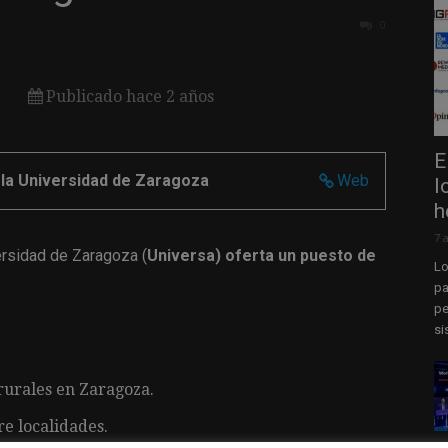
0
Publicado hace 2 años
E
 la Universidad de Zaragoza
Web
l
h
7 
ersidad de Zaragoza (
Universa) oferta un puesto de
Lo
pa
pe
si
 rurales en Zaragoza.
e localidades.