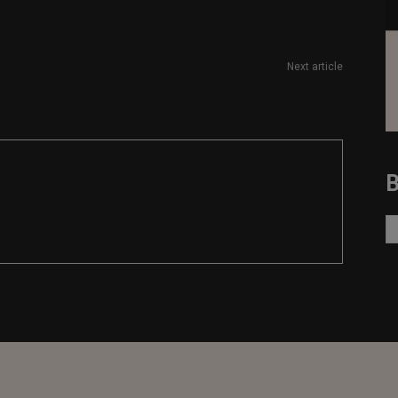
Next article
Redactor/a para Televisión Pública de Canarias