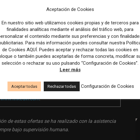
Aceptación de Cookies
 desplazamiento.
En nuestro sitio web utilizamos cookies propias y de terceros para
septiembre.
finalidades analíticas mediante el análisis del tráfico web, para
personalizar el contenido mediante sus preferencias y con finalidade
en horario de mañana.
publicitarias. Para más información puedes consultar nuestra Polític
plan de formación para el empleo disponible en el
de Cookies AQUÍ. Puedes aceptar y rechazar todas las cookies en
bloque o también puedes aceptarlas de forma concreta, modificar s
selección o rechazar su uso pulsando “Configuración de Cookies”.
Leer más
Configuración de Cookies
Aceptar todas
Rechazar todas
a
www.linkedin.com
.
ión de estas ofertas se ha realizado con la asistencia
siempre bajo supervisión humana.