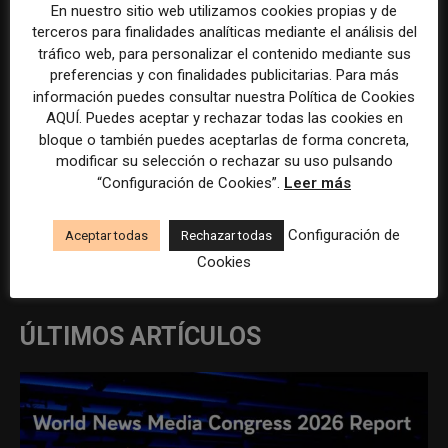
En nuestro sitio web utilizamos cookies propias y de
Responsable de Contenidos y
Responsable de comunicación
Narrativa de Marca
en Esade Alumni
terceros para finalidades analíticas mediante el análisis del
tráfico web, para personalizar el contenido mediante sus
preferencias y con finalidades publicitarias. Para más
información puedes consultar nuestra Política de Cookies
AQUÍ. Puedes aceptar y rechazar todas las cookies en
bloque o también puedes aceptarlas de forma concreta,
modificar su selección o rechazar su uso pulsando
“Configuración de Cookies”.
Leer más
REDACCIÓN
Configuración de
Aceptar todas
Rechazar todas
Cookies
ÚLTIMOS ARTÍCULOS