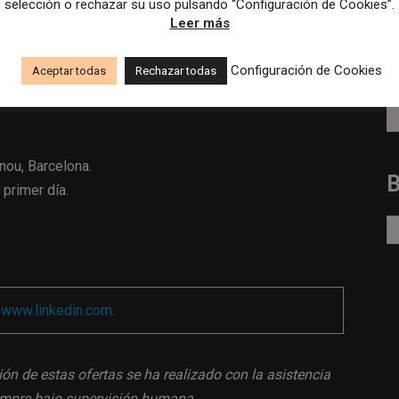
selección o rechazar su uso pulsando “Configuración de Cookies”.
Leer más
l académico.
Configuración de Cookies
Aceptar todas
Rechazar todas
nou, Barcelona.
 primer día.
a
www.linkedin.com
.
ión de estas ofertas se ha realizado con la asistencia
siempre bajo supervisión humana.