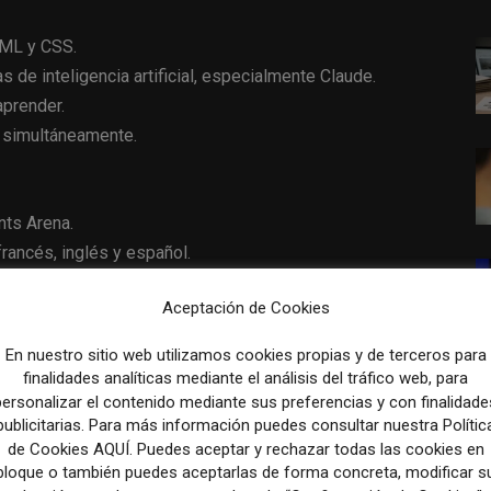
TML y CSS.
 de inteligencia artificial, especialmente Claude.
aprender.
s simultáneamente.
nts Arena.
francés, inglés y español.
e viajes y entradas.
Aceptación de Cookies
nales de distribución B2B.
ónico, web y redes sociales.
En nuestro sitio web utilizamos cookies propias y de terceros para
red de socios comerciales.
finalidades analíticas mediante el análisis del tráfico web, para
partners en tres idiomas.
personalizar el contenido mediante sus preferencias y con finalidade
publicitarias. Para más información puedes consultar nuestra Polític
e contenidos.
de Cookies AQUÍ. Puedes aceptar y rechazar todas las cookies en
artificial en tareas de comunicación.
bloque o también puedes aceptarlas de forma concreta, modificar s
ajo basados en IA.