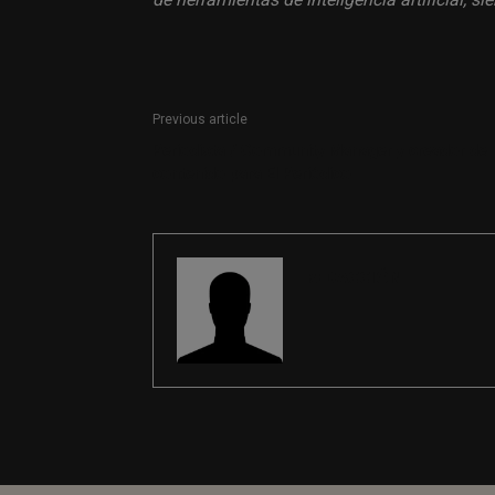
Previous article
Periodista / Community Manager y creador de
contenido para El Periódico
REDACCIÓN