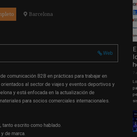
mpleto
Barcelona
E
Web
l
h
7 
de comunicación B2B en prácticas para trabajar en
Lo
 orientados al sector de viajes y eventos deportivos y
pa
celona y está enfocada en la actualización de
pe
ateriales para socios comerciales internacionales.
si
l, tanto escrito como hablado.
 y de marca.