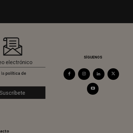
SÍGUENOS
 la
política de
d
acto