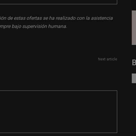
ión de estas ofertas se ha realizado con la asistencia
siempre bajo supervisión humana.
Next article
Prácticas de periodismo en Grifols con nivel
avanzado de inglés