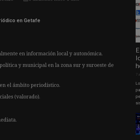
riódico en Getafe
E
almente en información local y autonómica.
l
h
olítica y municipal en la zona sur y suroeste de
7 
Lo
en el ámbito periodístico.
pa
iales (valorado).
pe
si
ediata.