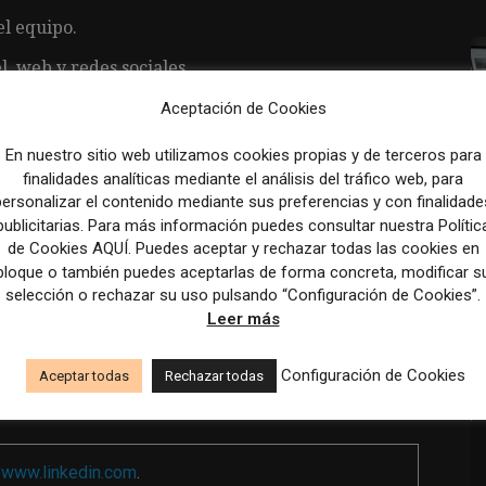
el equipo.
, web y redes sociales.
igación de temas propios.
Aceptación de Cookies
rensa.
En nuestro sitio web utilizamos cookies propias y de terceros para
finalidades analíticas mediante el análisis del tráfico web, para
os digitales.
personalizar el contenido mediante sus preferencias y con finalidade
publicitarias. Para más información puedes consultar nuestra Polític
de Cookies AQUÍ. Puedes aceptar y rechazar todas las cookies en
bloque o también puedes aceptarlas de forma concreta, modificar s
selección o rechazar su uso pulsando “Configuración de Cookies”.
Leer más
es y capacidades.
Configuración de Cookies
Aceptar todas
Rechazar todas
a
www.linkedin.com
.