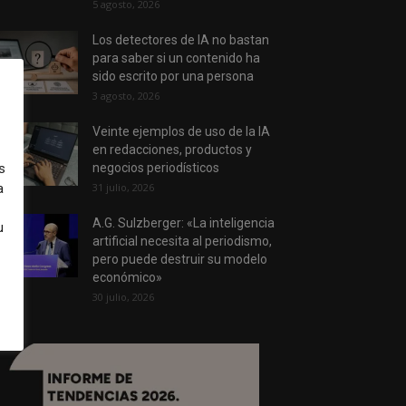
5 agosto, 2026
Los detectores de IA no bastan
para saber si un contenido ha
sido escrito por una persona
3 agosto, 2026
Veinte ejemplos de uso de la IA
en redacciones, productos y
s
negocios periodísticos
a
31 julio, 2026
A.G. Sulzberger: «La inteligencia
u
artificial necesita al periodismo,
pero puede destruir su modelo
económico»
30 julio, 2026