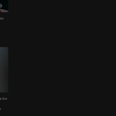
 no
a los
o