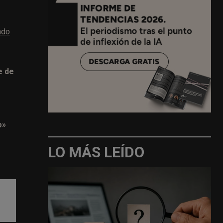
ndo
e de
o»
LO MÁS LEÍDO