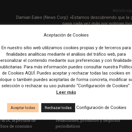
Artículo sig
Damian Eales (News Corp): «Estamos descubriendo que la 
paga cada vez más por noticias loc
Aceptación de Cookies
En nuestro sitio web utilizamos cookies propias y de terceros para
finalidades analíticas mediante el análisis del tráfico web, para
personalizar el contenido mediante sus preferencias y con finalidade
publicitarias. Para más información puedes consultar nuestra Polític
de Cookies AQUÍ. Puedes aceptar y rechazar todas las cookies en
bloque o también puedes aceptarlas de forma concreta, modificar s
selección o rechazar su uso pulsando “Configuración de Cookies”.
Leer más
Configuración de Cookies
Aceptar todas
Rechazar todas
s principales estrategias
Veinte ejemplos de uso de la IA en
la IA, la pérdida de
redacciones, productos y negocios
mbios de consumo
periodísticos