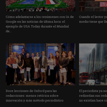
Cómo adelantarse a los resúmenes con IA de
Cuando el lector ya
Google en las noticias de última hora: el
medio tiene que lle
ejemplo de USA Today durante el Mundial
de...
Doce lecciones de Oxford para las
El periodista ya n
redacciones: menos retórica sobre
rediseñan sus reda
innovación y más método periodístico
no existían hace c