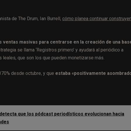
nista de The Drum, Ian Burrell,
cómo planea continuar construye
as ventas masivas para centrarse en la creación de una bas
ategia se llama ‘Registros primero’ y ayudará al periódico a
s leales, que son los que pueden monetizarse más.
l 370% desde octubre, y que
estaba «positivamente asombrad
 detecta que los pódcast periodísticos evolucionan hacia
ades