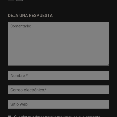
DEJA UNA RESPUESTA
Comentario:
Nomb
Corr
elect
Sitio
web:
Guardar mis datos para la próxima vez que comente