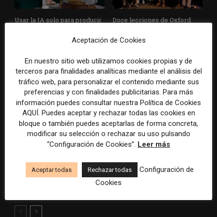
Usar la IA solo para producir
Doce lecciones de Oxford
más rápido no transformará
para las redacciones: menos
el periodismo
retórica sobre innovación y
Aceptación de Cookies
más método periodístico
En nuestro sitio web utilizamos cookies propias y de
terceros para finalidades analíticas mediante el análisis del
tráfico web, para personalizar el contenido mediante sus
preferencias y con finalidades publicitarias. Para más
información puedes consultar nuestra Política de Cookies
AQUÍ. Puedes aceptar y rechazar todas las cookies en
bloque o también puedes aceptarlas de forma concreta,
modificar su selección o rechazar su uso pulsando
El periodista ya no basta: los
Las aplicaciones móviles
“Configuración de Cookies”.
Leer más
grandes medios rediseñan
ganan peso para los medios
sus redacciones con perfiles
como vía directa para
que no existían hace cinco
fidelizar lectores y reducir
Configuración de
Aceptar todas
Rechazar todas
años
dependencia del tráfico
Cookies
externo