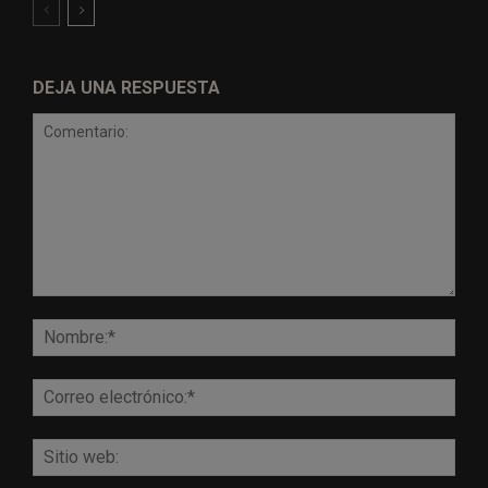
DEJA UNA RESPUESTA
Comentario:
Nomb
Corr
elect
Sitio
web: