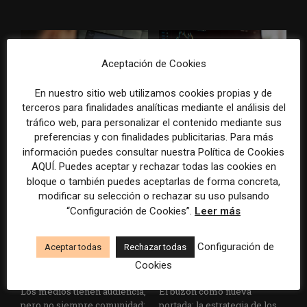
Aceptación de Cookies
En nuestro sitio web utilizamos cookies propias y de
terceros para finalidades analíticas mediante el análisis del
Veinte ejemplos de uso de la
La bolsa ha borrado hasta el
tráfico web, para personalizar el contenido mediante sus
IA en redacciones, productos
98% del valor de algunos
preferencias y con finalidades publicitarias. Para más
y negocios periodísticos
grandes grupos de prensa
información puedes consultar nuestra Política de Cookies
tradicionales
AQUÍ. Puedes aceptar y rechazar todas las cookies en
bloque o también puedes aceptarlas de forma concreta,
modificar su selección o rechazar su uso pulsando
“Configuración de Cookies”.
Leer más
Configuración de
Aceptar todas
Rechazar todas
Cookies
Los medios tienen audiencia,
El buzón como nueva
pero no siempre comunidad:
portada: la estrategia de los