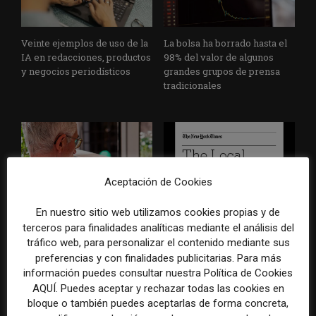
Veinte ejemplos de uso de la
La bolsa ha borrado hasta el
IA en redacciones, productos
98% del valor de algunos
y negocios periodísticos
grandes grupos de prensa
tradicionales
Aceptación de Cookies
En nuestro sitio web utilizamos cookies propias y de
Los medios tienen audiencia,
El buzón como nueva
terceros para finalidades analíticas mediante el análisis del
pero no siempre comunidad:
portada: la estrategia de los
tráfico web, para personalizar el contenido mediante sus
cómo activar a los lectores
medios para conquistar
preferencias y con finalidades publicitarias. Para más
que siguen las noticias en
ciudad a ciudad
información puedes consultar nuestra Política de Cookies
silencio
AQUÍ. Puedes aceptar y rechazar todas las cookies en
bloque o también puedes aceptarlas de forma concreta,