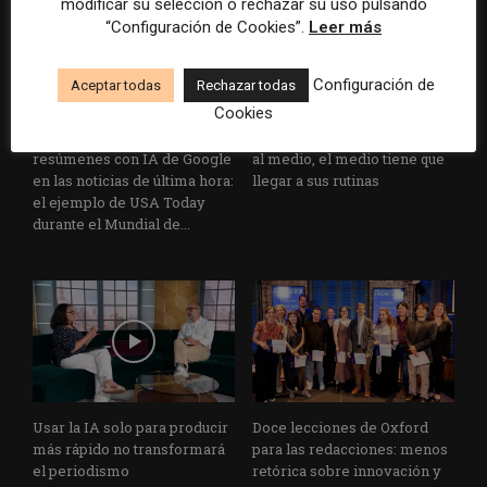
modificar su selección o rechazar su uso pulsando
“Configuración de Cookies”.
Leer más
Configuración de
Aceptar todas
Rechazar todas
Cookies
Cómo adelantarse a los
Cuando el lector ya no llega
resúmenes con IA de Google
al medio, el medio tiene que
en las noticias de última hora:
llegar a sus rutinas
el ejemplo de USA Today
durante el Mundial de...
Usar la IA solo para producir
Doce lecciones de Oxford
más rápido no transformará
para las redacciones: menos
el periodismo
retórica sobre innovación y