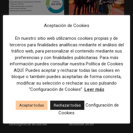
Aceptación de Cookies
La Marea cierra 2025 con
El Premio Gabo 2026
superávit, pero su
reconoce cinco historias de
En nuestro sitio web utilizamos cookies propias y de
cooperativa pierde 38.542
Brasil, España y El Salvador
euros
sobre el poder, la memoria y
terceros para finalidades analíticas mediante el análisis del
la violencia
tráfico web, para personalizar el contenido mediante sus
preferencias y con finalidades publicitarias. Para más
información puedes consultar nuestra Política de Cookies
AQUÍ. Puedes aceptar y rechazar todas las cookies en
bloque o también puedes aceptarlas de forma concreta,
modificar su selección o rechazar su uso pulsando
“Configuración de Cookies”.
Leer más
Configuración de
Aceptar todas
Rechazar todas
Radio Televisión Madrid
ADEPA crea un premio
establece un sistema de
especial para la mejor
Cookies
control para el uso de la
cobertura periodística del
inteligencia artificial
Mundial 2026