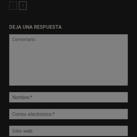
DEJA UNA RESPUESTA
Comentario:
Nomb
Corr
elect
Sitio
web: