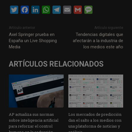
T
F
L
W
T
E
G
M
w
a
i
h
e
m
m
e
i
c
n
a
l
a
a
s
Artículo anterior
Artículo siguiente
t
e
k
t
e
i
i
s
Axel Springer prueba en
Tendencias digitales que
España un Live Shopping
afectarán a la industria de
t
b
e
s
g
l
l
a
Media
los medios este año
e
o
d
A
r
g
r
o
I
p
a
e
ARTÍCULOS RELACIONADOS
k
n
p
m
AP actualiza sus normas
Los mercados de predicción
sobre inteligencia artificial
dan el salto a los medios con
para reforzar el control
una plataforma de noticias y