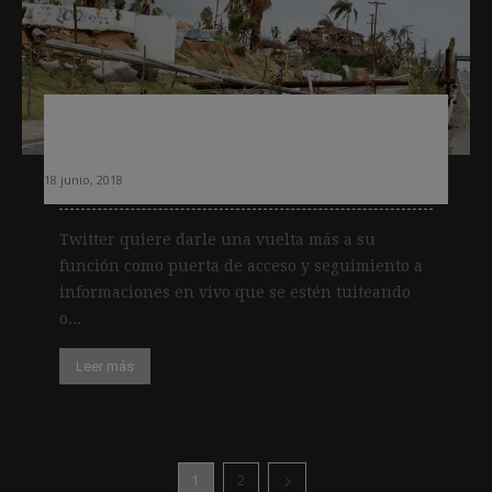
Twitter potenciará el acceso a
noticias en tiempo real
18 junio, 2018
Twitter quiere darle una vuelta más a su
función como puerta de acceso y seguimiento a
informaciones en vivo que se estén tuiteando
o...
Leer más
1
2