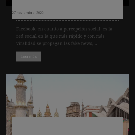
Francia
27 noviembre, 2020
Facebook, en cuanto a percepción social, es la
red social en la que más rápido y con más
viralidad se propagan las fake news,...
Leer más
El uso de Twitter ha caído a la mitad
en unos años en Oriente Medio, según