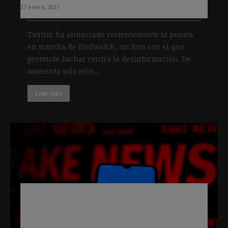
27 enero, 2021
Twitter ha anunciado recientemente la puesta
en marcha de Birdwatch, un foro con el que
pretende luchar contra la desinformación. De
momento sólo está...
Leer más
La desinformación se ha disparado en
Twitter, según una investigación del
Consejo Superior del Audiovisual de