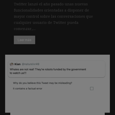
Twitter lanzó el año pasado unas nuevas
funcionalidades orientadas a disponer de
mayor control sobre las conversaciones que
cualquier usuario de Twitter pueda
comenzar,...
Leer más
Así funciona Birdwatch: el foro de
Twitter para luchar contra la
desinformación