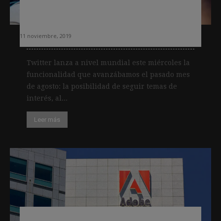
funcionalidad que permitirá seguir
temas
11 noviembre, 2019
Twitter lanza a nivel mundial este miércoles la
funcionalidad que avanzábamos el pasado mes
de agosto: la posibilidad de seguir temas de
interés, al...
Leer más
Adobe, The New York Times y Twitter