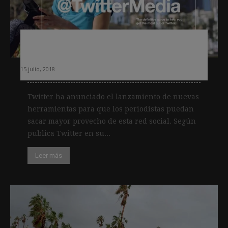
Twitter lanza una nueva web para
periodistas
15 julio, 2018
Twitter ha anunciado el lanzamiento de nuevas
herramientas para que los periodistas puedan
sacar mayor provecho de esta red social. Según
publica Twitter en su...
Leer más