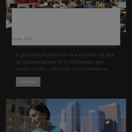
As cierra un acuerdo con Twitter para
poder enriquecer los contenidos que
envía
3 junio, 2019
El periódico deportivo As va a acometer un plan
de enriquecimiento de la información que
envía a Twitter, sobre todo en lo referente a...
Leer más