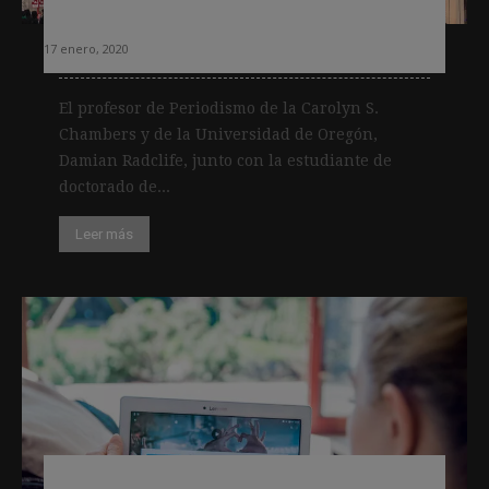
un estudio
17 enero, 2020
El profesor de Periodismo de la Carolyn S.
Chambers y de la Universidad de Oregón,
Damian Radclife, junto con la estudiante de
doctorado de...
Leer más
Twitter lanza este miércoles la