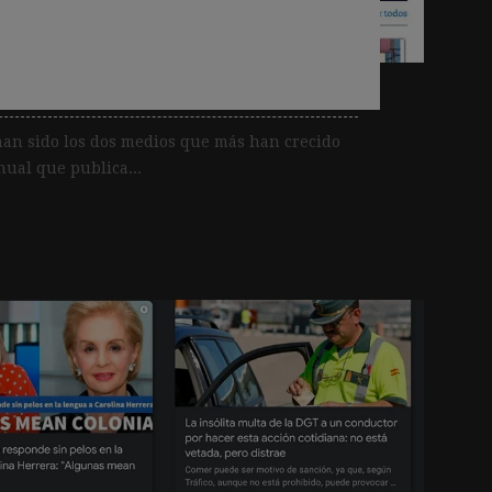
spañoles que más
gánico
an sido los dos medios que más han crecido
nual que publica...