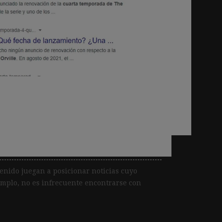
el algoritmo de Google
las noticias pensadas
nido juegan a posicionar noticias cuyo
emplo, no es infrecuente encontrarse con