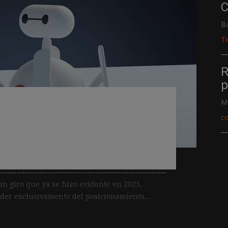
C
B
T
R
p
 buscadores en 2026
M
utoridad, la estructura
c
egún expertos de Yoast
un giro que ya se hizo evidente en 2025,
nder exclusivamente del posicionamiento...