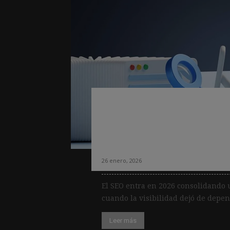
La visibilidad en
dependerá de la a
y la confianza, s
26 enero, 2026
El SEO entra en 2026 consolidando 
cuando la visibilidad dejó de depe
Leer más