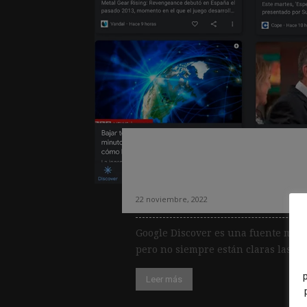
10 consejos para 
contenidos en Go
22 noviembre, 2022
Google Discover es una fuente muy
pero no siempre están claras las pa
Leer más