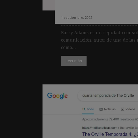
Adams
1 septiembre, 2022
Barry Adams es un reputado consul
comunicación, autor de una de las n
como...
Leer más