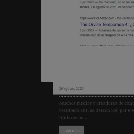
Nuevos cambios d
pueden afectar a 
sólo para SEO
26 agosto, 2022
Muchos medios y creadores de conte
resultado aún se desconoce: por ej
titulares del...
Leer más