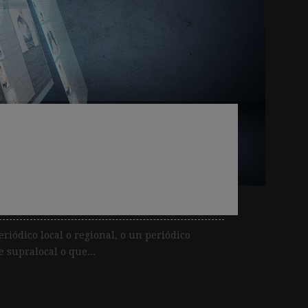
lgoritmos de
 los periódicos
riódico local o regional, o un periódico
 supralocal o que...