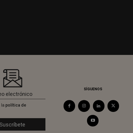
SÍGUENOS
 la
política de
d