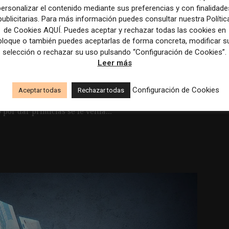
personalizar el contenido mediante sus preferencias y con finalidade
publicitarias. Para más información puedes consultar nuestra Polític
de Cookies AQUÍ. Puedes aceptar y rechazar todas las cookies en
 algoritmo para dar más
bloque o también puedes aceptarlas de forma concreta, modificar s
 dé la primicia
selección o rechazar su uso pulsando “Configuración de Cookies”.
Leer más
Configuración de Cookies
Aceptar todas
Rechazar todas
de las quejas que desde los medios de
or dar primicias se le venía...