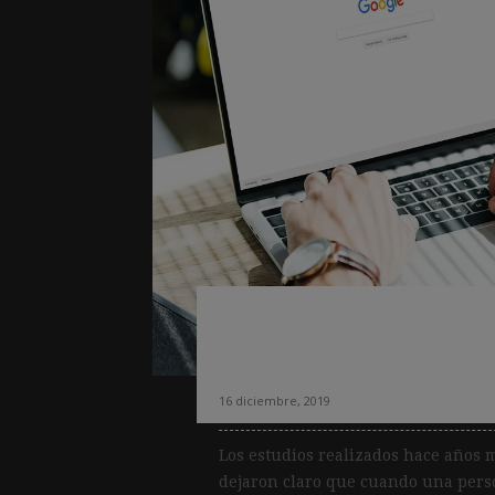
El patrón «pinball
usuarios los resu
16 diciembre, 2019
Los estudios realizados hace años m
dejaron claro que cuando una person