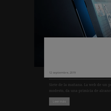
¿Perjudican los a
posicionamiento a
locales?
12 septiembre, 2019
Siete de la mañana. La web de un pe
modesto, da una primicia de alcance
Leer más