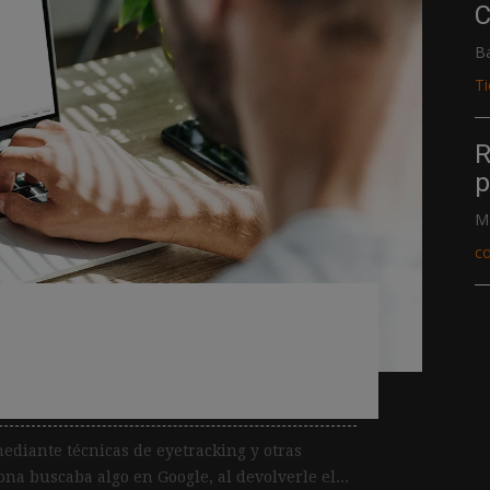
C
B
T
R
p
M
c
»: así leen ahora los
ltados de Google
ediante técnicas de eyetracking y otras
a buscaba algo en Google, al devolverle el...