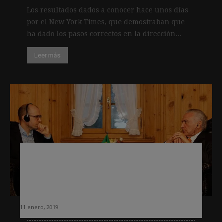
Los resultados dados a conocer hace unos días
por el New York Times, que demostraban que
ha dado los pasos correctos en la dirección...
Leer más
Sulzberger (NYT):»La forma de
encontrar noticias está cambiando.
Ahora buscan una única fuente en la
que confiar»
11 enero, 2019