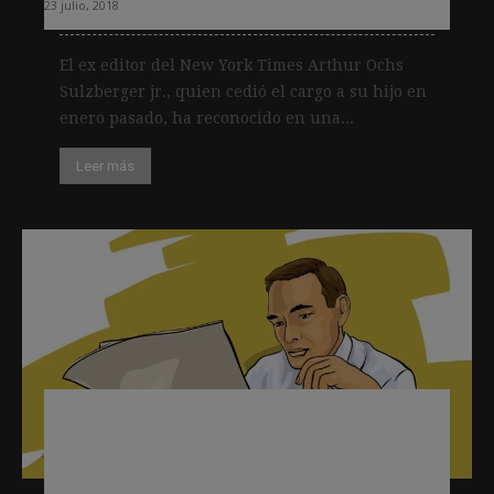
23 julio, 2018
El ex editor del New York Times Arthur Ochs
Sulzberger jr., quien cedió el cargo a su hijo en
enero pasado, ha reconocido en una...
Leer más
Un columnista del NYT pasa dos
meses informándose sólo con
periódicos impresos para comparar