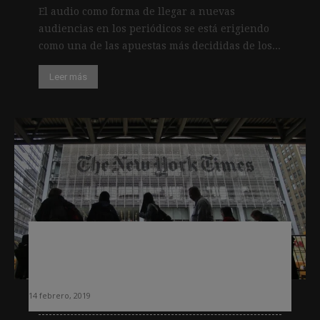
El audio como forma de llegar a nuevas
audiencias en los periódicos se está erigiendo
como una de las apuestas más decididas de los...
Leer más
¿Vale la estrategia de suscripciones
del New York Times para otros
periódicos?
14 febrero, 2019