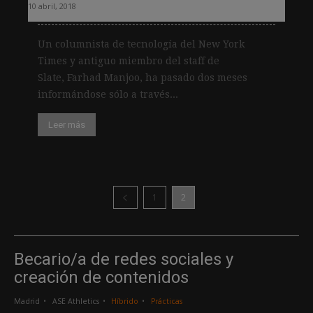
10 abril, 2018
Un columnista de tecnología del New York
Times y antiguo miembro del staff de
Slate, Farhad Manjoo, ha pasado dos meses
informándose sólo a través...
Leer más
1
2
Becario/a de redes sociales y
creación de contenidos
Madrid
ASE Athletics
Híbrido
Prácticas