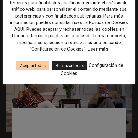
terceros para finalidades analíticas mediante el análisis del
tráfico web, para personalizar el contenido mediante sus
Una estrategia no editorial que se está
preferencias y con finalidades publicitarias. Para más
mostrando exitosa para captar suscriptores de
información puedes consultar nuestra Política de Cookies
pago en medios es la de otorgar al suscriptor la
AQUÍ. Puedes aceptar y rechazar todas las cookies en
posibilidad...
bloque o también puedes aceptarlas de forma concreta,
modificar su selección o rechazar su uso pulsando
Leer más
“Configuración de Cookies”.
Leer más
Configuración de
Aceptar todas
Rechazar todas
Cookies
«Es muy difícil cambiar la cultura de
una redacción. Es lo más parecido al
área de Emergencias de un hospital»