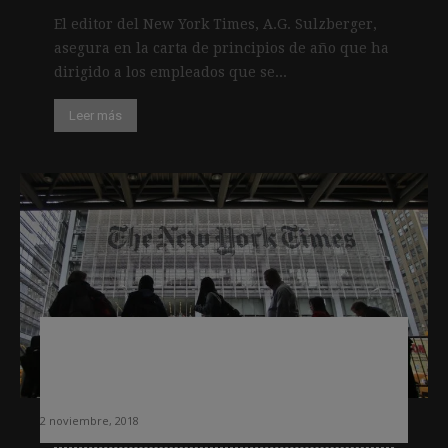
El editor del New York Times, A.G. Sulzberger,
asegura en la carta de principios de año que ha
dirigido a los empleados que se...
Leer más
El NYT se sitúa por encima de los tres
millones de usuarios de pago, un 18%
más
2 noviembre, 2018