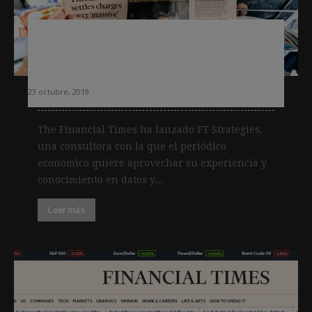
Financial Times sigue diversificando
negocio y lanza una consultora para
ayudar a las empresas a crecer
23 octubre, 2019
The Financial Times ha lanzado FT Strategies,
una consultora con la que el periódico
económico quiere aprovechar su experiencia y
conocimiento en datos y...
Leer más