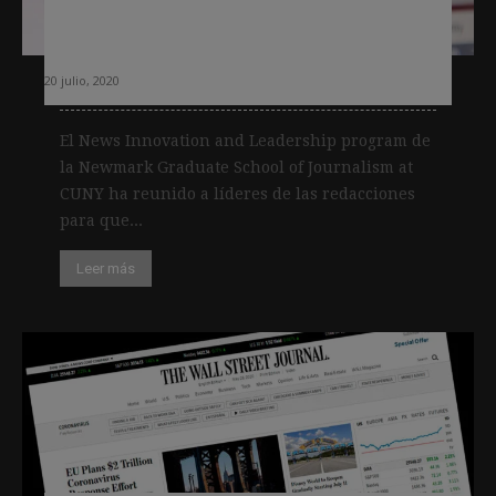
y EdNC para aumentar la
participación de los lectores
20 julio, 2020
El News Innovation and Leadership program de
la Newmark Graduate School of Journalism at
CUNY ha reunido a líderes de las redacciones
para que...
Leer más