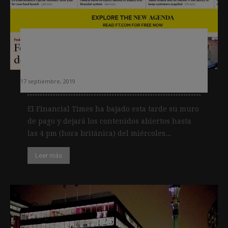
Financial Times baja el muro de pago
24 horas y lanza una campaña para
«reiniciar» el capitalismo
17 septiembre, 2019
El Financial Times ha bajado esta tarde su muro
de pago y dejará los contenidos abiertos hasta
las 4 pm (hora británica) del miércoles...
Leer más