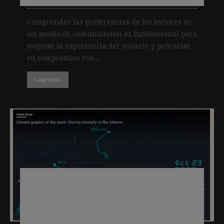
Comprender las preferencias de los lectores de
un medio de comunicación es fundamental para
mejorar la experiencia del usuario y potenciar
su compromiso con...
Leer más
Climate Capital de Financial Times: la
creciente importancia de la
información de calidad sobre la
emergencia climática