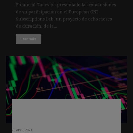
Financial Times ha presentado las conclusiones
de su participación en el European GNI
Subscriptions Lab, un proyecto de ocho meses
de duración, de la...
Leer más
Así es el modelo de predicción de
tendencias que usa el Financial
Times
20 abril, 2021