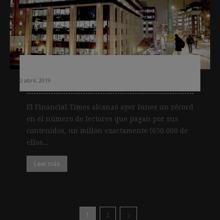
Financial Times, las claves del éxito
2 abril, 2019
El Financial Times alcanzó ayer lunes un récord
en el número de lectores que pagan por sus
contenidos, un millón exactamente (650.000 de
ellos...
Leer más
1
2