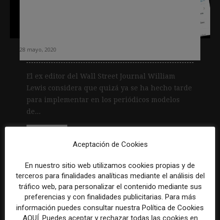
Lewis (ex editor WSJ): «Si no
arreglaste tu casa cuando brillaba el
sol, ya casi es demasiado tarde»
28 mayo, 2020
El ex editor del Wall Street Journal William
Lewis considera que quizá ya se ha hecho tarde
para implementar en los periódicos modelos
de...
Leer más
Aceptación de Cookies
En nuestro sitio web utilizamos cookies propias y de
terceros para finalidades analíticas mediante el análisis del
tráfico web, para personalizar el contenido mediante sus
preferencias y con finalidades publicitarias. Para más
información puedes consultar nuestra Política de Cookies
AQUÍ. Puedes aceptar y rechazar todas las cookies en