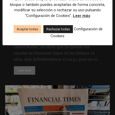
bloque o también puedes aceptarlas de forma concreta,
Barber (FT), sobre los medios de
modificar su selección o rechazar su uso pulsando
comunicación: «Va a haber muchas
“Configuración de Cookies”.
Leer más
más disrupciones. Acabamos de
empezar»
Configuración de
Aceptar todas
Rechazar todas
22 enero, 2020
Cookies
Lionel Barber, el editor que ha llevado las
riendas de Financial Times en los últimos 14
años, deja definitivamente el cargo, pero en el...
Leer más