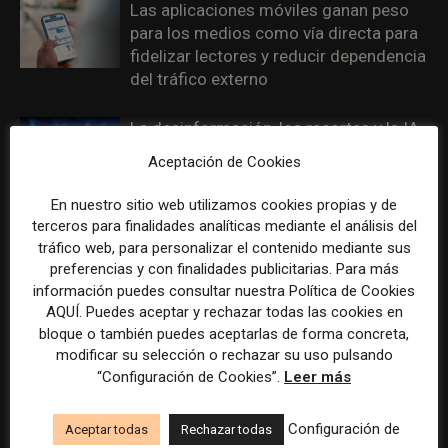
Las aplicaciones móviles ganan peso
para los medios como vía directa para
fidelizar lectores y reducir dependencia
del tráfico externo
La desinformación, los recortes y la IA
concentran la presión sobre los
Aceptación de Cookies
periodistas en 2026
En nuestro sitio web utilizamos cookies propias y de
terceros para finalidades analíticas mediante el análisis del
tráfico web, para personalizar el contenido mediante sus
preferencias y con finalidades publicitarias. Para más
información puedes consultar nuestra Política de Cookies
DEJA UNA RESPUESTA
AQUÍ. Puedes aceptar y rechazar todas las cookies en
bloque o también puedes aceptarlas de forma concreta,
modificar su selección o rechazar su uso pulsando
“Configuración de Cookies”.
Leer más
Configuración de
Aceptar todas
Rechazar todas