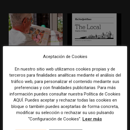
Los medios tienen audiencia,
El buzón como nueva
Aceptación de Cookies
pero no siempre comunidad:
portada: la estrategia de los
cómo activar a los lectores
medios para conquistar
En nuestro sitio web utilizamos cookies propias y de
que siguen las noticias en
ciudad a ciudad
terceros para finalidades analíticas mediante el análisis del
silencio
tráfico web, para personalizar el contenido mediante sus
preferencias y con finalidades publicitarias. Para más
información puedes consultar nuestra Política de Cookies
AQUÍ. Puedes aceptar y rechazar todas las cookies en
bloque o también puedes aceptarlas de forma concreta,
modificar su selección o rechazar su uso pulsando
“Configuración de Cookies”.
Leer más
Cómo adelantarse a los
Cuando el lector ya no llega