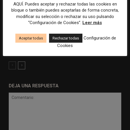
AQUÍ. Puedes aceptar y rechazar todas las cookies en
bloque o también puedes aceptarlas de forma concreta,
modificar su selección o rechazar su uso pulsando
“Configuración de Cookies”.
Leer más
Radio Televisión Madrid
ADEPA crea un premio
Configuración de
Aceptar todas
Rechazar todas
establece un sistema de
especial para la mejor
control para el uso de la
cobertura periodística del
Cookies
inteligencia artificial
Mundial 2026
DEJA UNA RESPUESTA