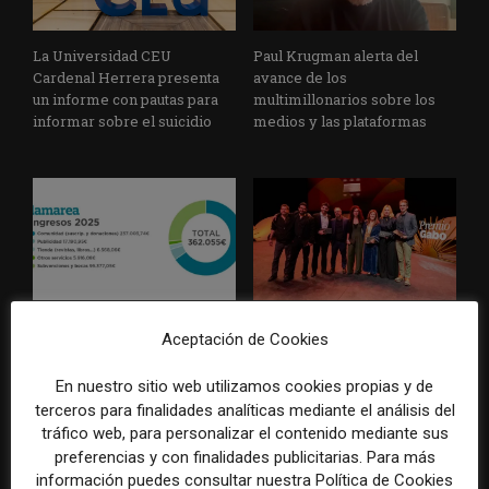
La Universidad CEU
Paul Krugman alerta del
Cardenal Herrera presenta
avance de los
un informe con pautas para
multimillonarios sobre los
informar sobre el suicidio
medios y las plataformas
La Marea cierra 2025 con
El Premio Gabo 2026
Aceptación de Cookies
superávit, pero su
reconoce cinco historias de
cooperativa pierde 38.542
Brasil, España y El Salvador
En nuestro sitio web utilizamos cookies propias y de
euros
sobre el poder, la memoria y
terceros para finalidades analíticas mediante el análisis del
la violencia
tráfico web, para personalizar el contenido mediante sus
preferencias y con finalidades publicitarias. Para más
información puedes consultar nuestra Política de Cookies