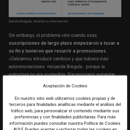
Danuta Bregula, durante su intervención
Sin embargo, el problema vino cuando esas
suscripciones de largo plazo empezaron a tocar a
su fin y tuvieron que recurrir a promociones
.
«Debíamos introducir cambios y que hubiera más
autorenovaciones -recuerda Bregula- porque la
estructura no era sostenible. Era necesario aumentar
los ingresos recurrentes».
Aceptación de Cookies
Pasos que dio Gazeta Wyborcza para
En nuestro sitio web utilizamos cookies propias y de
terceros para finalidades analíticas mediante el análisis del
lograr suscripciones recurrentes
tráfico web, para personalizar el contenido mediante sus
preferencias y con finalidades publicitarias. Para más
1. Se dejaron de ofrecer
free trials
,
pruebas
información puedes consultar nuestra Política de Cookies
gratuitas.
AQUÍ. Puedes aceptar y rechazar todas las cookies en