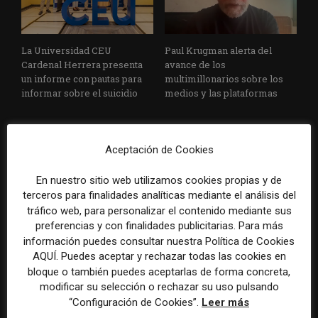
La Universidad CEU
Paul Krugman alerta del
Cardenal Herrera presenta
avance de los
un informe con pautas para
multimillonarios sobre los
informar sobre el suicidio
medios y las plataformas
Aceptación de Cookies
En nuestro sitio web utilizamos cookies propias y de
terceros para finalidades analíticas mediante el análisis del
tráfico web, para personalizar el contenido mediante sus
La Marea cierra 2025 con
El Premio Gabo 2026
preferencias y con finalidades publicitarias. Para más
superávit, pero su
reconoce cinco historias de
información puedes consultar nuestra Política de Cookies
cooperativa pierde 38.542
Brasil, España y El Salvador
AQUÍ. Puedes aceptar y rechazar todas las cookies en
euros
sobre el poder, la memoria y
bloque o también puedes aceptarlas de forma concreta,
la violencia
modificar su selección o rechazar su uso pulsando
“Configuración de Cookies”.
Leer más